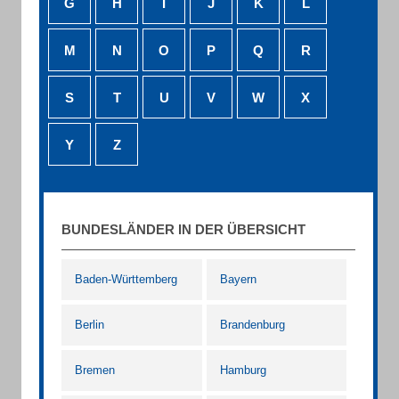
G
H
I
J
K
L
M
N
O
P
Q
R
S
T
U
V
W
X
Y
Z
BUNDESLÄNDER IN DER ÜBERSICHT
Baden-Württemberg
Bayern
Berlin
Brandenburg
Bremen
Hamburg