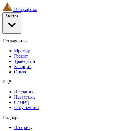
Географика
Камень
Популярные
Мрамор
Гранит
Травертин
Кварцит
Оникс
Ещё
Песчаник
Известняк
Сланец
Ракушечник
Подбор
По цвету